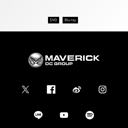
DVD
Blu-ray