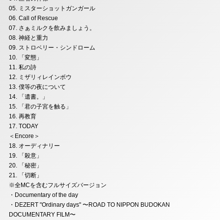
05. ミスターショットガンガール
06. Call of Rescue
07. さぁミルクを飲みましょう。
08. 神経と重力
09. ストロベリー・シンドローム
10. 「変態」
11. 私の詩
12. ミザリィレインボウ
13. 僕等の夜について
14. 「遺書。」
15. 「君の子宮を触る」
16. 再教育
17. TODAY
＜Encore＞
18. オーディナリー
19. 「殺意」
20. 「秘密」
21. 「切断」
※全MCを含むフルサイズバージョン
・Documentary of the day
・DEZERT "Ordinary days" 〜ROAD TO NIPPON BUDOKAN
DOCUMENTARY FILM〜