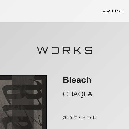
ARTIST
WORKS
Bleach
CHAQLA.
2025 年 7 月 19 日