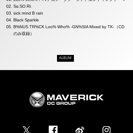
Sα.SO.RI.
sick mind B rain
Black Sparkle
B%NUS TR%CK Loo% Who% -GN%SIA Mixed by TK-（CD
のみ収録）
ALBUM